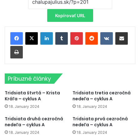
Kopírovať URL
LinkedIn
Tumblr
Pinterest
Reddit
VKontakte
Zdieľať cez email
Tlačiť
Príbuzné články
Tridsiata štvrtá – Krista
Tridsiata tretia cezročná
Kráľa – cyklus A
nedeľa – cyklus A
18. January 2024
18. January 2024
Tridsiata druhá cezročná
Tridsiata prvá cezročná
nedeľa – cyklus A
nedeľa – cyklus A
18. January 2024
18. January 2024