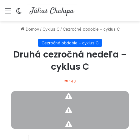
Menu
Switch skin
Domov
/
Cyklus C
/
Cezročné obdobie – cyklus C
Cezročné obdobie – cyklus C
Druhá cezročná nedeľa –
cyklus C
143