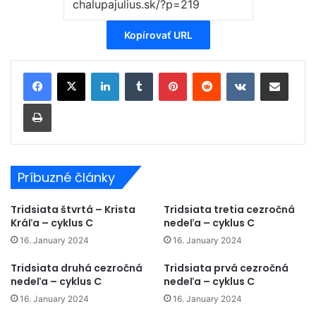
Kopírovať URL
LinkedIn
Tumblr
Pinterest
Reddit
VKontakte
Zdieľať cez email
Tlačiť
Príbuzné články
Tridsiata štvrtá – Krista
Tridsiata tretia cezročná
Kráľa – cyklus C
nedeľa – cyklus C
16. January 2024
16. January 2024
Tridsiata druhá cezročná
Tridsiata prvá cezročná
nedeľa – cyklus C
nedeľa – cyklus C
16. January 2024
16. January 2024