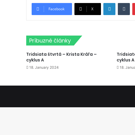
LinkedIn
Tu
Facebook
X
Príbuzné články
Tridsiata štvrtá – Krista Kráľa –
Tridsiat
cyklus A
cyklus A
18. January 2024
18. Janu