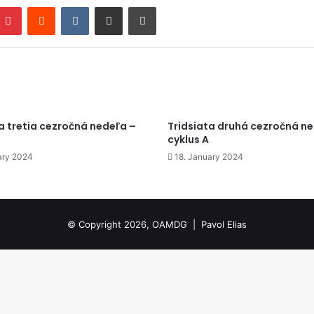
mblr
Pinterest
Reddit
VKontakte
Zdieľať cez email
Tlačiť
a tretia cezročná nedeľa –
Tridsiata druhá cezročná n
cyklus A
ary 2024
18. January 2024
© Copyright 2026, OAMDG |
Pavol Elias