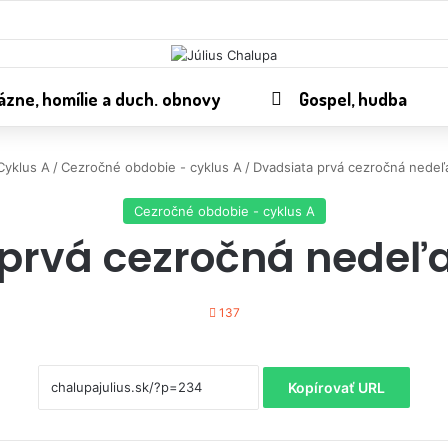
ázne, homílie a duch. obnovy
Gospel, hudba
Cyklus A
/
Cezročné obdobie - cyklus A
/
Dvadsiata prvá cezročná nedeľa
Cezročné obdobie - cyklus A
prvá cezročná nedeľa
137
Kopírovať URL