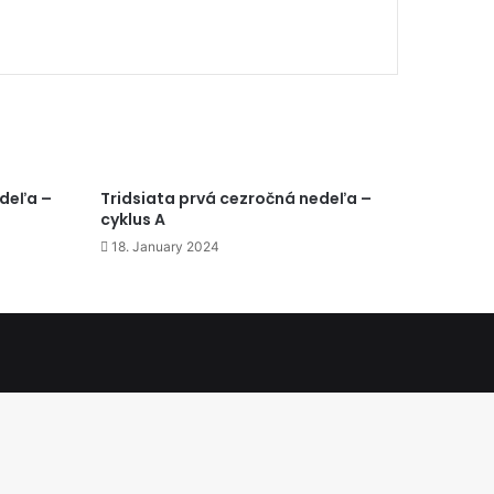
edeľa –
Tridsiata prvá cezročná nedeľa –
cyklus A
18. January 2024