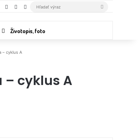
RSS
Random Article
Switch skin
Hľadať
výraz
Životopis, foto
 – cyklus A
 – cyklus A