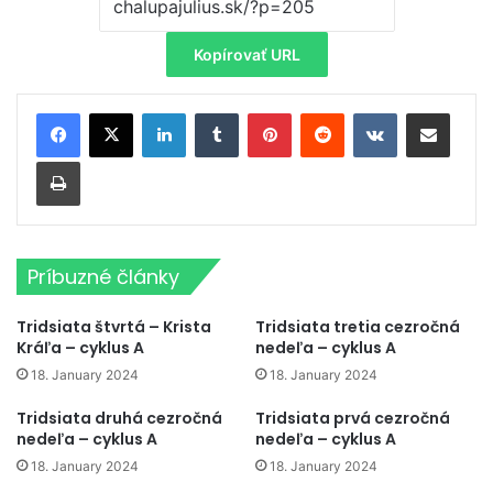
Kopírovať URL
LinkedIn
Tumblr
Pinterest
Reddit
VKontakte
Zdieľať cez email
Tlačiť
Príbuzné články
Tridsiata štvrtá – Krista
Tridsiata tretia cezročná
Kráľa – cyklus A
nedeľa – cyklus A
18. January 2024
18. January 2024
Tridsiata druhá cezročná
Tridsiata prvá cezročná
nedeľa – cyklus A
nedeľa – cyklus A
18. January 2024
18. January 2024