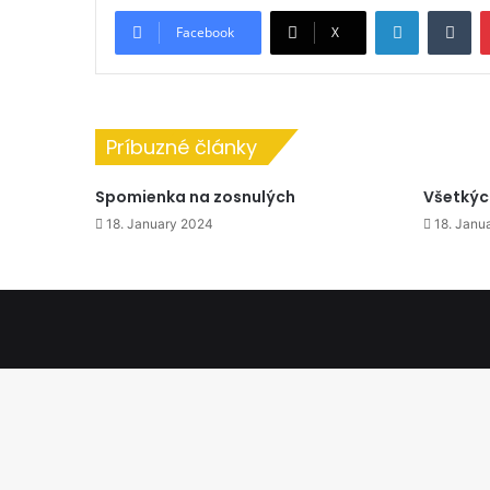
LinkedIn
Tu
Facebook
X
Príbuzné články
Spomienka na zosnulých
Všetkýc
18. January 2024
18. Janu