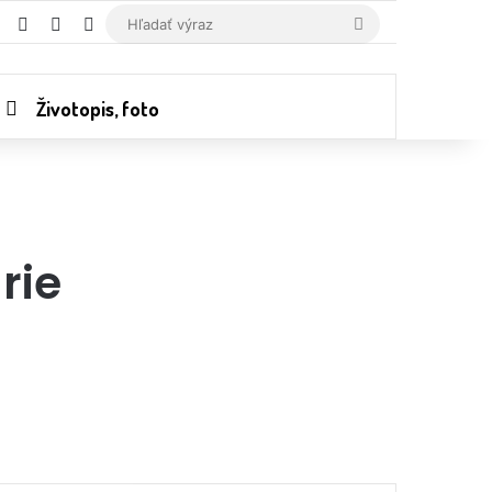
RSS
Random Article
Switch skin
Hľadať
výraz
Životopis, foto
rie