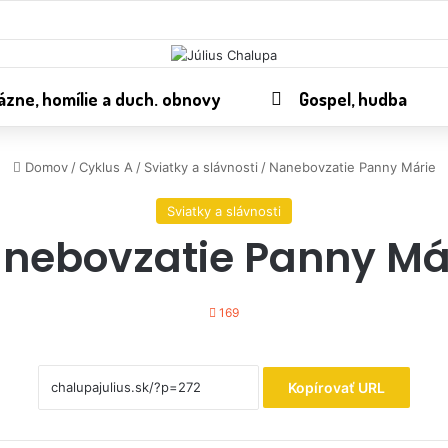
ázne, homílie a duch. obnovy
Gospel, hudba
Domov
/
Cyklus A
/
Sviatky a slávnosti
/
Nanebovzatie Panny Márie
Sviatky a slávnosti
nebovzatie Panny Má
169
Kopírovať URL