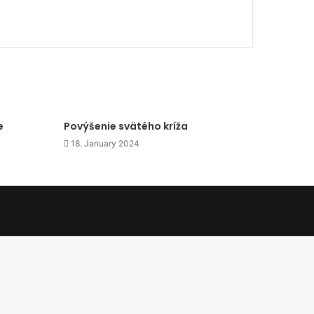
e
Povýšenie svätého kríža
18. January 2024