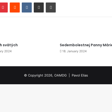
mblr
Pinterest
Reddit
VKontakte
Zdieľať cez email
Tlačiť
h svätých
Sedembolestnej Panny Mári
ary 2024
18. January 2024
© Copyright 2026, OAMDG |
Pavol Elias