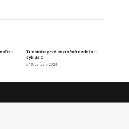
edeľa –
Tridsiata prvá cezročná nedeľa –
cyklus C
16. January 2024