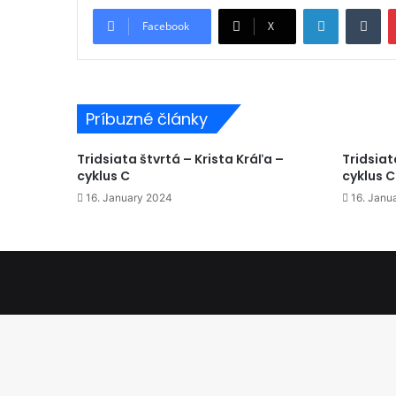
LinkedIn
Tu
Facebook
X
Príbuzné články
Tridsiata štvrtá – Krista Kráľa –
Tridsiat
cyklus C
cyklus C
16. January 2024
16. Janu