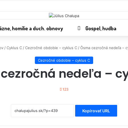
ázne, homílie a duch. obnovy
Gospel, hudba
ov
/
Cyklus C
/
Cezročné obdobie – cyklus C
/
Ôsma cezročná nedeľa – c
Cezročné obdobie – cyklus C
cezročná nedeľa – cy
123
Kopírovať URL