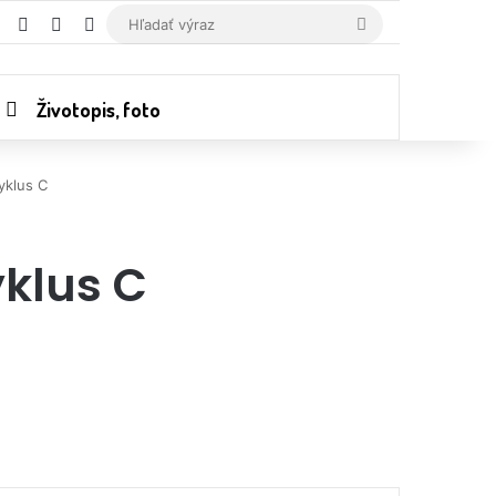
RSS
Random Article
Switch skin
Hľadať
výraz
Životopis, foto
yklus C
klus C