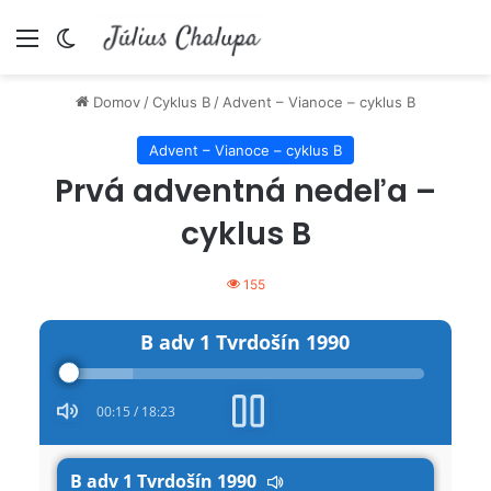
Menu
Switch skin
Domov
/
Cyklus B
/
Advent – Vianoce – cyklus B
Advent – Vianoce – cyklus B
Prvá adventná nedeľa –
cyklus B
155
Audio
B adv 1 Tvrdošín 1990
Player
00:15
/
18:23
B adv 1 Tvrdošín 1990