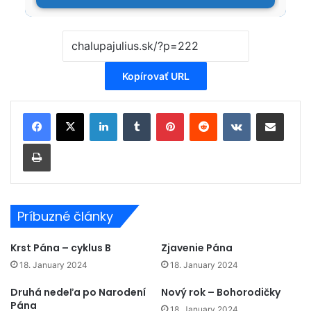
Kopírovať URL
LinkedIn
Tumblr
Pinterest
Reddit
VKontakte
Zdieľať cez email
Tlačiť
Príbuzné články
Krst Pána – cyklus B
Zjavenie Pána
18. January 2024
18. January 2024
Druhá nedeľa po Narodení
Nový rok – Bohorodičky
Pána
18. January 2024