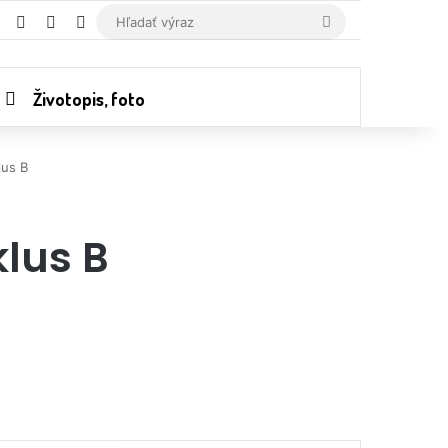
RSS
Random Article
Switch skin
Hľadať
výraz
Životopis, foto
lus B
klus B