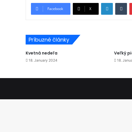
LinkedIn
Tu
Facebook
X
Príbuzné články
Kvetná nedeľa
Veľký p
18. January 2024
18. Janu