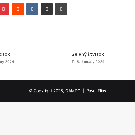
mblr
Pinterest
Reddit
VKontakte
Zdieľať cez email
Tlačiť
iatok
Zelený štvrtok
ary 2024
18. January 2024
© Copyright 2026, OAMDG |
Pavol Elias