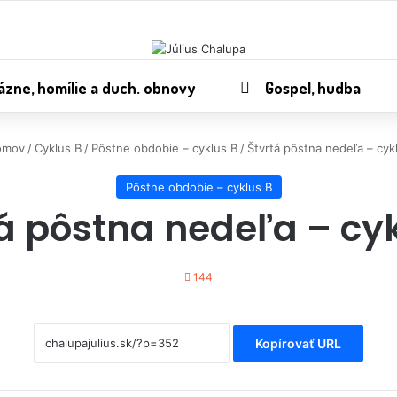
ázne, homílie a duch. obnovy
Gospel, hudba
mov
/
Cyklus B
/
Pôstne obdobie – cyklus B
/
Štvrtá pôstna nedeľa – cyk
Pôstne obdobie – cyklus B
á pôstna nedeľa – cy
144
Kopírovať URL