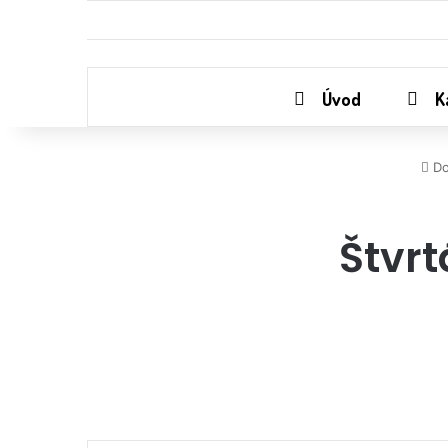
Úvod
K
Do
Štvrt