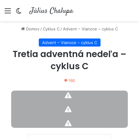
Menu
Switch skin
Domov
/
Cyklus C
/
Advent – Vianoce – cyklus C
Advent – Vianoce – cyklus C
Tretia adventná nedeľa –
cyklus C
160