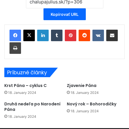
Kopírovať URL
LinkedIn
Tumblr
Pinterest
Reddit
VKontakte
Zdieľať cez email
Tlačiť
Príbuzné články
Krst Pána – cyklus C
Zjavenie Pána
18. January 2024
18. January 2024
Druhá nedeľa po Narodení
Nový rok – Bohorodičky
Pána
18. January 2024
18. January 2024