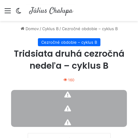
Menu
Switch skin
Domov
/
Cyklus B
/
Cezročné obdobie – cyklus B
Cezročné obdobie – cyklus B
Tridsiata druhá cezročná
nedeľa – cyklus B
160