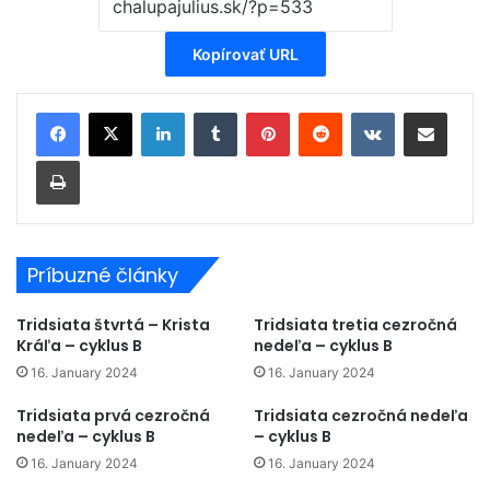
Kopírovať URL
LinkedIn
Tumblr
Pinterest
Reddit
VKontakte
Zdieľať cez email
Tlačiť
Príbuzné články
Tridsiata štvrtá – Krista
Tridsiata tretia cezročná
Kráľa – cyklus B
nedeľa – cyklus B
16. January 2024
16. January 2024
Tridsiata prvá cezročná
Tridsiata cezročná nedeľa
nedeľa – cyklus B
– cyklus B
16. January 2024
16. January 2024