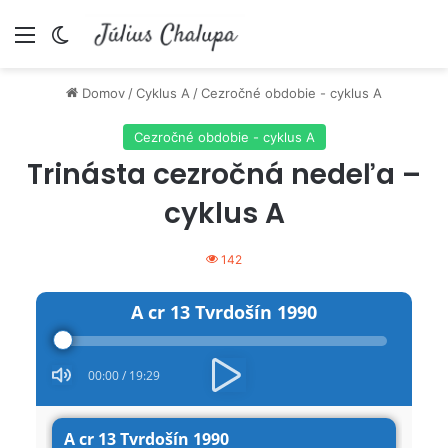
Menu
Switch skin
Domov
/
Cyklus A
/
Cezročné obdobie - cyklus A
Cezročné obdobie - cyklus A
Trinásta cezročná nedeľa –
cyklus A
142
Audio
A cr 13 Tvrdošín 1990
Player
00:00
/
19:29
A cr 13 Tvrdošín 1990