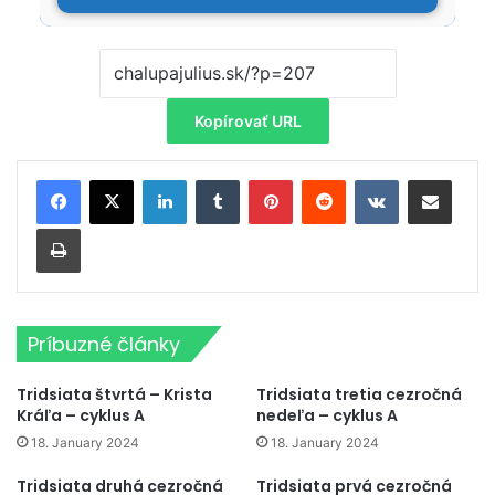
Kopírovať URL
LinkedIn
Tumblr
Pinterest
Reddit
VKontakte
Zdieľať cez email
Tlačiť
Príbuzné články
Tridsiata štvrtá – Krista
Tridsiata tretia cezročná
Kráľa – cyklus A
nedeľa – cyklus A
18. January 2024
18. January 2024
Tridsiata druhá cezročná
Tridsiata prvá cezročná