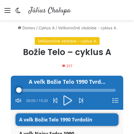
Menu
Switch skin
Domov
/
Cyklus A
/
Veľkonočné obdobie - cyklus A
Veľkonočné obdobie - cyklus A
Božie Telo – cyklus A
217
Audio
A veľk Božie Telo 1990 Tvrdošín
Player
00:00
/
19:20
A veľk Božie Telo 1990 Tvrdošín
A veľk Najsv Srdce 1990