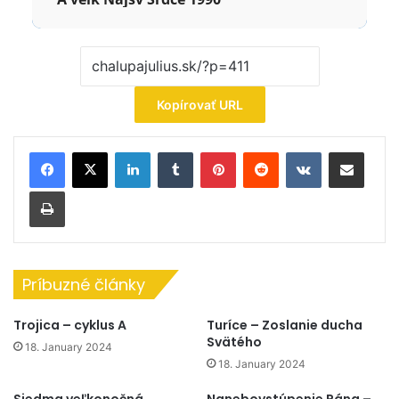
Kopírovať URL
LinkedIn
Tumblr
Pinterest
Reddit
VKontakte
Zdieľať cez email
Tlačiť
Príbuzné články
Trojica – cyklus A
Turíce – Zoslanie ducha
Svätého
18. January 2024
18. January 2024