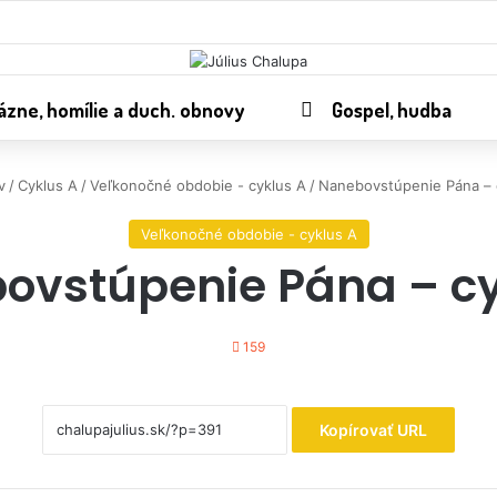
ázne, homílie a duch. obnovy
Gospel, hudba
v
/
Cyklus A
/
Veľkonočné obdobie - cyklus A
/
Nanebovstúpenie Pána – 
Veľkonočné obdobie - cyklus A
ovstúpenie Pána – cy
159
Kopírovať URL