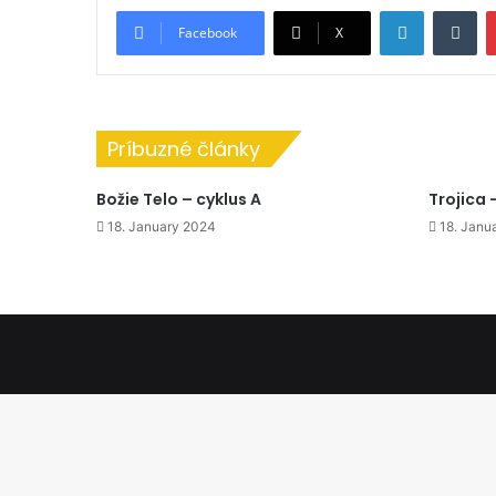
LinkedIn
Tu
Facebook
X
Príbuzné články
Božie Telo – cyklus A
Trojica 
18. January 2024
18. Janu