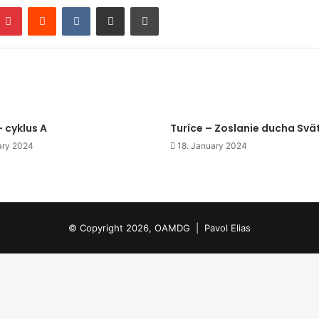
mblr
Pinterest
Reddit
VKontakte
Zdieľať cez email
Tlačiť
– cyklus A
Turíce – Zoslanie ducha Sv
ary 2024
18. January 2024
© Copyright 2026, OAMDG |
Pavol Elias