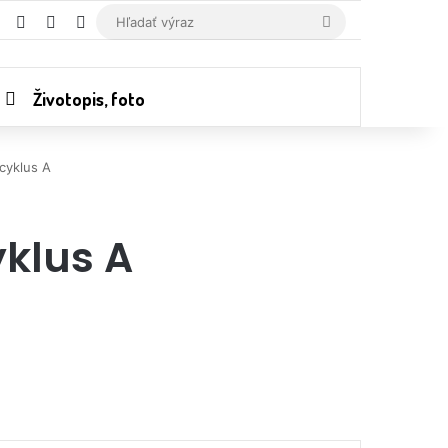
RSS
Random Article
Switch skin
Hľadať
výraz
Životopis, foto
cyklus A
klus A